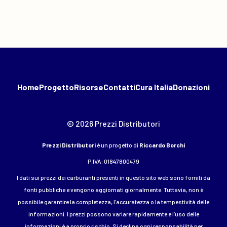
Home
Progetto
Risorse
Contatti
Cura Italia
Donazioni
© 2026 Prezzi Distributori
Prezzi Distributori
è un progetto di
Riccardo Borchi
P.IVA: 01847800479
I dati sui prezzi dei carburanti presenti in questo sito web sono forniti da
fonti pubbliche e vengono aggiornati giornalmente. Tuttavia, non è
possibile garantire la completezza, l’accuratezza o la tempestività delle
informazioni. I prezzi possono variare rapidamente e l’uso delle
informazioni è a proprio rischio. Si declina ogni responsabilità per