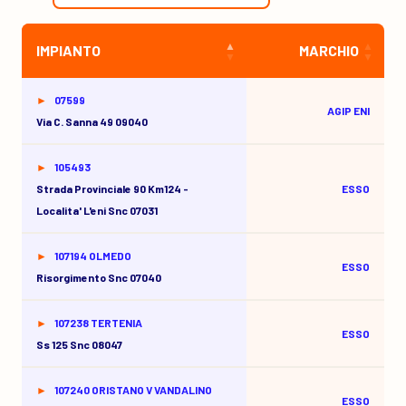
IMPIANTO
MARCHIO
07599
AGIP ENI
Via C. Sanna 49 09040
105493
Strada Provinciale 90 Km124 -
ESSO
Localita' L'eni Snc 07031
107194 OLMEDO
ESSO
Risorgimento Snc 07040
107238 TERTENIA
ESSO
Ss 125 Snc 08047
107240 ORISTANO V VANDALINO
ESSO