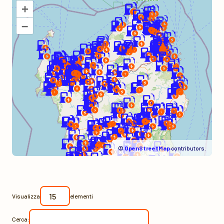
+
–
©
OpenStreetMap
contributors.
Visualizza
elementi
Cerca: