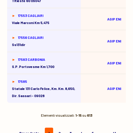
TRieste 60 09047
17553 CAGLIARI
AGIP ENI
Viale Marconi Km 5,475
17556 CAGLIARI
AGIP ENI
Ss131dir
17583 CARBONIA
AGIP ENI
S.p. Portovesme Km 1,700
17585
Statale 131 Carlo Felice, Km. Km. 8,650,
AGIP ENI
Dir. Sassari - 09028
Elementi visualizzati:
1-15
su
613