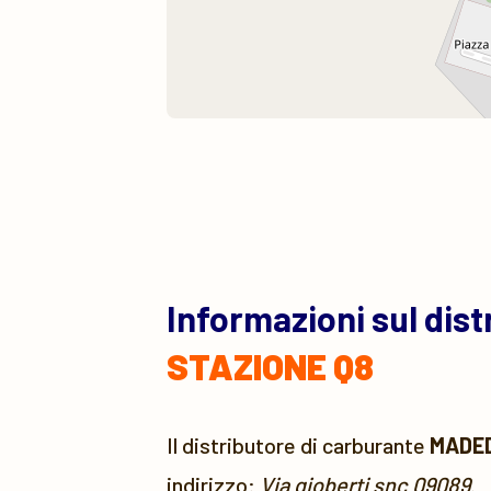
Informazioni sul dis
STAZIONE Q8
Il distributore di carburante
MADED
indirizzo:
Via gioberti snc 09089
.