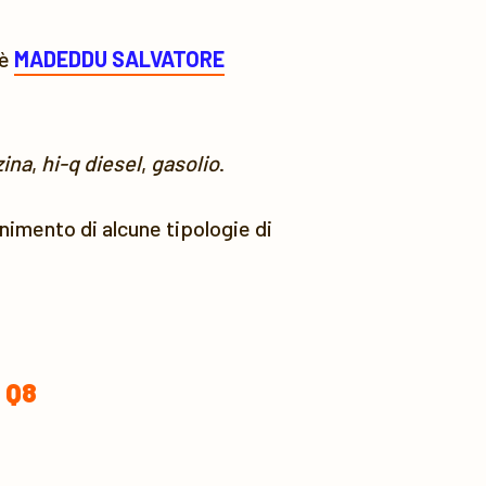
 è
MADEDDU SALVATORE
ina
,
hi-q diesel
,
gasolio
.
ornimento di alcune tipologie di
 Q8