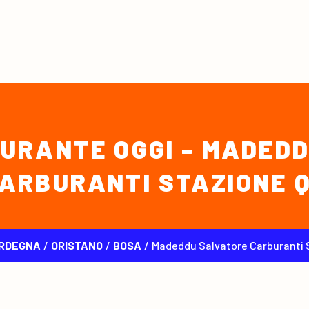
URANTE OGGI - MADED
ARBURANTI STAZIONE 
RDEGNA
/
ORISTANO
/
BOSA
/
Madeddu Salvatore Carburanti 