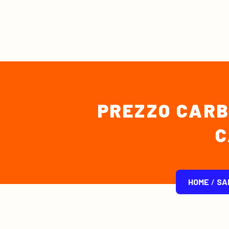
PREZZO CARB
C
HOME
/
SA