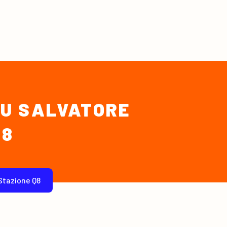
DU SALVATORE
Q8
Stazione Q8