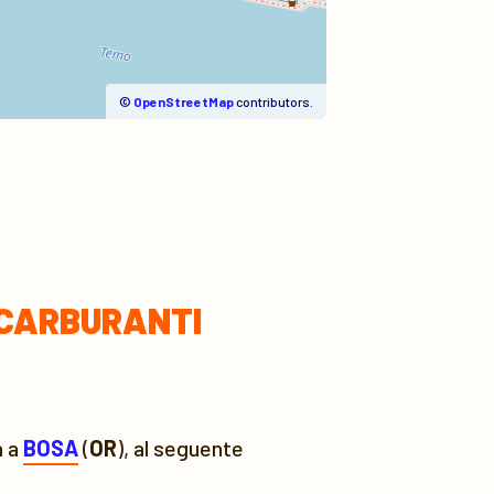
©
OpenStreetMap
contributors.
CARBURANTI
a a
BOSA
(
OR
), al seguente