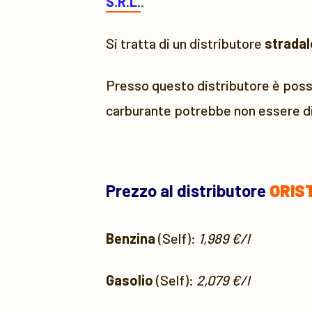
S.R.L.
.
Si tratta di un distributore
stradal
Presso questo distributore è possi
carburante potrebbe non essere di
Prezzo al distributore
ORIS
Benzina
(Self):
1,989 €/l
Gasolio
(Self):
2,079 €/l