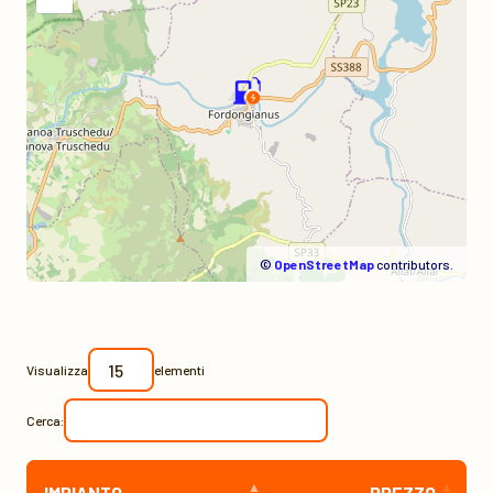
©
OpenStreetMap
contributors.
Visualizza
elementi
Cerca:
IMPIANTO
PREZZO