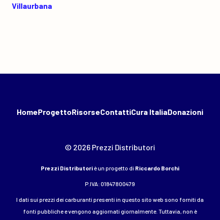
Villaurbana
Home
Progetto
Risorse
Contatti
Cura Italia
Donazioni
© 2026 Prezzi Distributori
Prezzi Distributori
è un progetto di
Riccardo Borchi
P.IVA: 01847800479
I dati sui prezzi dei carburanti presenti in questo sito web sono forniti da
fonti pubbliche e vengono aggiornati giornalmente. Tuttavia, non è