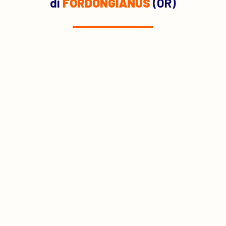
di
FORDONGIANUS
(OR)