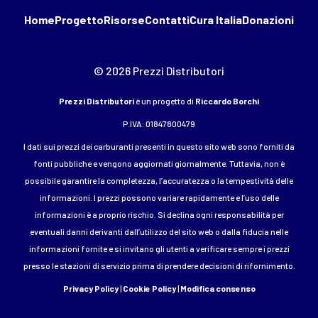
Home
Progetto
Risorse
Contatti
Cura Italia
Donazioni
© 2026 Prezzi Distributori
Prezzi Distributori
è un progetto di
Riccardo Borchi
P.IVA: 01847800479
I dati sui prezzi dei carburanti presenti in questo sito web sono forniti da
fonti pubbliche e vengono aggiornati giornalmente. Tuttavia, non è
possibile garantire la completezza, l’accuratezza o la tempestività delle
informazioni. I prezzi possono variare rapidamente e l’uso delle
informazioni è a proprio rischio. Si declina ogni responsabilità per
eventuali danni derivanti dall’utilizzo del sito web o dalla fiducia nelle
informazioni fornite e si invitano gli utenti a verificare sempre i prezzi
presso le stazioni di servizio prima di prendere decisioni di rifornimento.
Privacy Policy
|
Cookie Policy
|
Modifica consenso