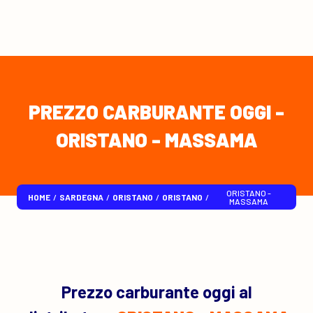
PREZZO CARBURANTE OGGI -
ORISTANO - MASSAMA
ORISTANO -
HOME
/
SARDEGNA
/
ORISTANO
/
ORISTANO
/
MASSAMA
Prezzo carburante oggi al