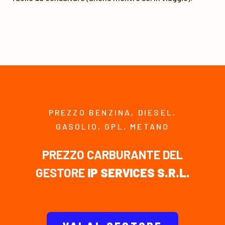
PREZZO BENZINA, DIESEL,
GASOLIO, GPL, METANO
PREZZO CARBURANTE DEL
GESTORE
IP SERVICES S.R.L.