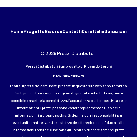
Home
Progetto
Risorse
Contatti
Cura Italia
Donazioni
© 2026 Prezzi Distributori
Prezzi Distributori
è un progetto di
Riccardo Borchi
P.IVA: 01847800479
I dati sui prezzi dei carburanti presenti in questo sito web sono forniti da
fonti pubbliche e vengono aggiornati giornalmente. Tuttavia, non è
possibile garantire la completezza, l’accuratezza o la tempestività delle
informazioni. I prezzi possono variare rapidamente e l’uso delle
informazioni è a proprio rischio. Si declina ogni responsabilità per
eventuali danni derivanti dall’utilizzo del sito web o dalla fiducia nelle
informazioni fornite e si invitano gli utenti a verificare sempre i prezzi