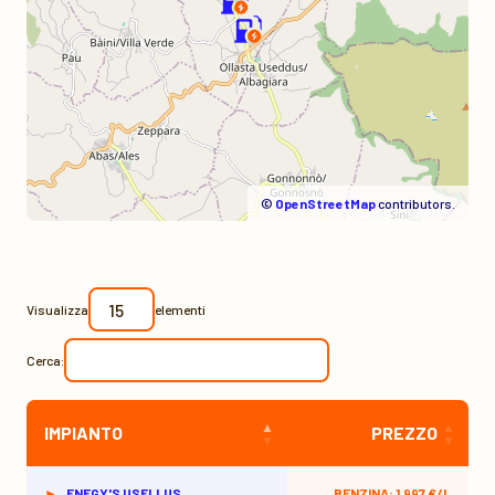
©
OpenStreetMap
contributors.
Visualizza
elementi
Cerca:
IMPIANTO
PREZZO
ENEGY'S USELLUS
BENZINA: 1,997 €/L