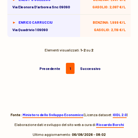
Via Eleonora D’arborea Snc 09090
GASOLIO: 2,097 €/L
ENRICO CARRUCCIU
BENZINA: 1,999 €/L
Via Quadrivio 1 09090
GASOLIO: 2,119 €/L
Elementi visualizzati:
1-2
su
2
Precedente
1
Successivo
Fonte:
Ministero dello Sviluppo Economico
(Licenza dataset:
IODL 2.0
)
Elaborazione dati e sviluppo del sito web a cura di
Riccardo Borchi
Ultimo aggiornamento:
06/08/2026 - 08:02