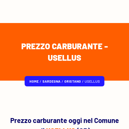
PREZZO CARBURANTE -
USELLUS
HOME
/
SARDEGNA
/
ORISTANO
/
USELLUS
Prezzo carburante oggi nel Comune