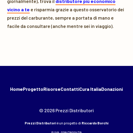
giornalmente), trova il
distributore più economico
vicino a te
e risparmia grazie a questo osservatorio dei
prezzi del carburante, sempre a portata di mano e
facile da consultare (anche mentre sei in viaggio).
Home
Progetto
Risorse
Contatti
Cura Italia
Donazioni
© 2026 Prezzi Distributori
Prezzi Distributori
è un progetto di
Riccardo Borchi
P.IVA: 01847800479