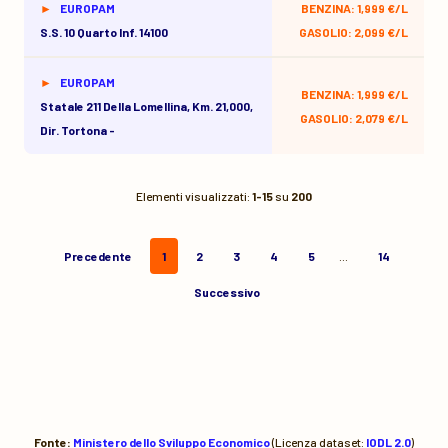
EUROPAM
BENZINA: 1,999 €/L
S.s. 10 Quarto Inf. 14100
GASOLIO: 2,099 €/L
EUROPAM
BENZINA: 1,999 €/L
Statale 211 Della Lomellina, Km. 21,000,
GASOLIO: 2,079 €/L
Dir. Tortona -
Elementi visualizzati:
1-15
su
200
Precedente
1
2
3
4
5
…
14
Successivo
Fonte:
Ministero dello Sviluppo Economico
(Licenza dataset:
IODL 2.0
)