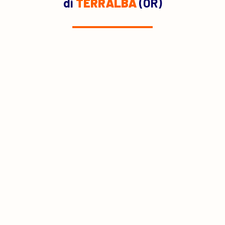
di
TERRALBA
(OR)