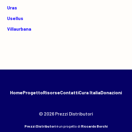
Uras
Usellus
Villaurbana
Home
Progetto
Risorse
Contatti
Cura Italia
Donazioni
© 2026 Prezzi Distributori
Prezzi Distributori
è un progetto di
Riccardo Borchi