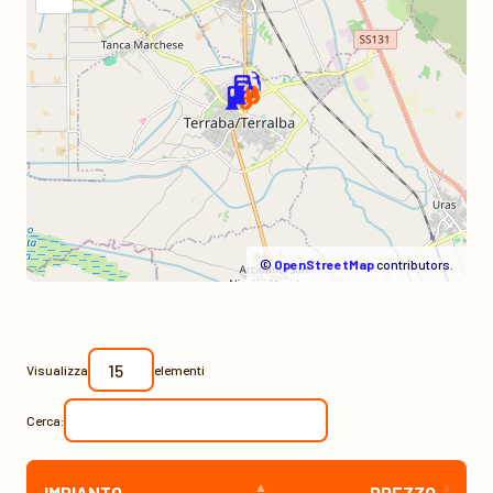
©
OpenStreetMap
contributors.
Visualizza
elementi
Cerca:
IMPIANTO
PREZZO