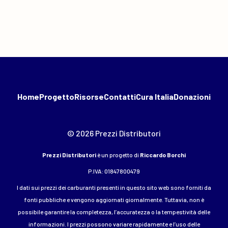
Home
Progetto
Risorse
Contatti
Cura Italia
Donazioni
© 2026 Prezzi Distributori
Prezzi Distributori
è un progetto di
Riccardo Borchi
P.IVA: 01847800479
I dati sui prezzi dei carburanti presenti in questo sito web sono forniti da
fonti pubbliche e vengono aggiornati giornalmente. Tuttavia, non è
possibile garantire la completezza, l’accuratezza o la tempestività delle
informazioni. I prezzi possono variare rapidamente e l’uso delle