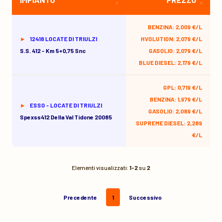
BENZINA: 2,009 €/L
12418 LOCATE DI TRIULZI
HVOLUTION: 2,079 €/L
S.s. 412 - Km 5+0,75 Snc
GASOLIO: 2,079 €/L
BLUE DIESEL: 2,179 €/L
GPL: 0,719 €/L
BENZINA: 1,979 €/L
ESSO - LOCATE DI TRIULZI
GASOLIO: 2,089 €/L
Spexss412 Della Val Tidone 20085
SUPREME DIESEL: 2,289
€/L
Elementi visualizzati:
1-2
su
2
Precedente
1
Successivo