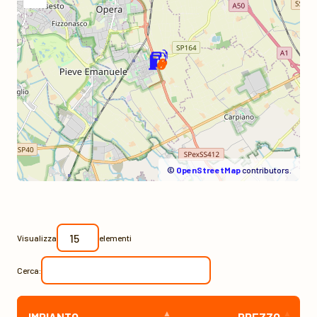
©
OpenStreetMap
contributors.
Visualizza
elementi
Cerca:
IMPIANTO
PREZZO