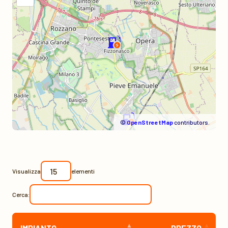
©
OpenStreetMap
contributors.
Visualizza
elementi
Cerca:
IMPIANTO
PREZZO