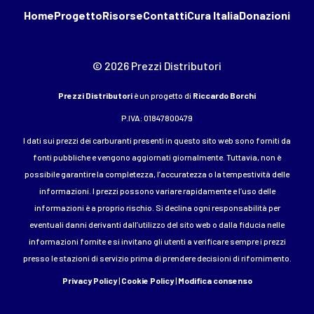
Home
Progetto
Risorse
Contatti
Cura Italia
Donazioni
© 2026 Prezzi Distributori
Prezzi Distributori
è un progetto di
Riccardo Borchi
P.IVA: 01847800479
I dati sui prezzi dei carburanti presenti in questo sito web sono forniti da
fonti pubbliche e vengono aggiornati giornalmente. Tuttavia, non è
possibile garantire la completezza, l’accuratezza o la tempestività delle
informazioni. I prezzi possono variare rapidamente e l’uso delle
informazioni è a proprio rischio. Si declina ogni responsabilità per
eventuali danni derivanti dall’utilizzo del sito web o dalla fiducia nelle
informazioni fornite e si invitano gli utenti a verificare sempre i prezzi
presso le stazioni di servizio prima di prendere decisioni di rifornimento.
Privacy Policy
|
Cookie Policy
|
Modifica consenso