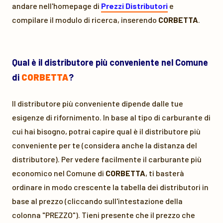
andare nell'homepage di
Prezzi Distributori
e
compilare il modulo di ricerca, inserendo
CORBETTA
.
Qual è il distributore più conveniente nel Comune
di
CORBETTA
?
Il distributore più conveniente dipende dalle tue
esigenze di rifornimento. In base al tipo di carburante di
cui hai bisogno, potrai capire qual è il distributore più
conveniente per te (considera anche la distanza del
distributore). Per vedere facilmente il carburante più
economico nel Comune di
CORBETTA
, ti basterà
ordinare in modo crescente la tabella dei distributori in
base al prezzo (cliccando sull'intestazione della
colonna "PREZZO"). Tieni presente che il prezzo che