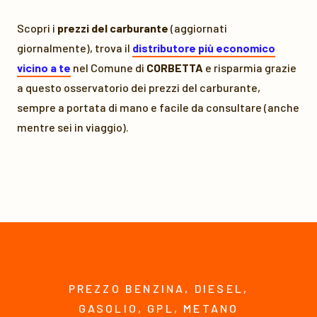
Scopri i
prezzi del carburante
(aggiornati
giornalmente), trova il
distributore più economico
vicino a te
nel Comune di
CORBETTA
e risparmia grazie
a questo osservatorio dei prezzi del carburante,
sempre a portata di mano e facile da consultare (anche
mentre sei in viaggio).
PREZZO BENZINA, DIESEL,
GASOLIO, GPL, METANO