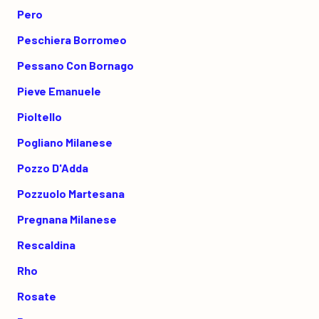
Pero
Peschiera Borromeo
Pessano Con Bornago
Pieve Emanuele
Pioltello
Pogliano Milanese
Pozzo D'Adda
Pozzuolo Martesana
Pregnana Milanese
Rescaldina
Rho
Rosate