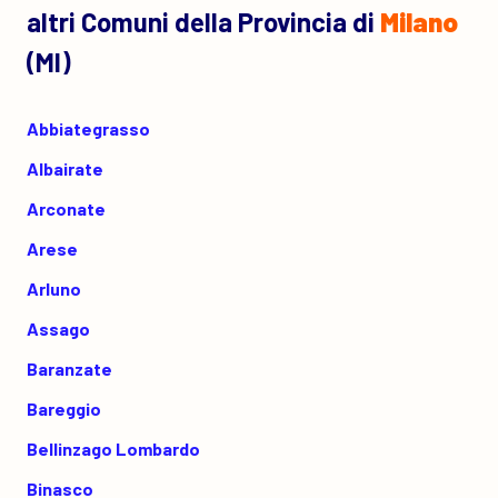
altri Comuni della Provincia di
Milano
(MI)
Abbiategrasso
Albairate
Arconate
Arese
Arluno
Assago
Baranzate
Bareggio
Bellinzago Lombardo
Binasco