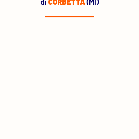
di
CORBETTA
(MI)