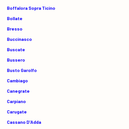
Boffalora Sopra Ticino
Bollate
Bresso
Buccinasco
Buscate
Bussero
Busto Garolfo
Cambiago
Canegrate
Carpiano
Carugate
Cassano D'Adda