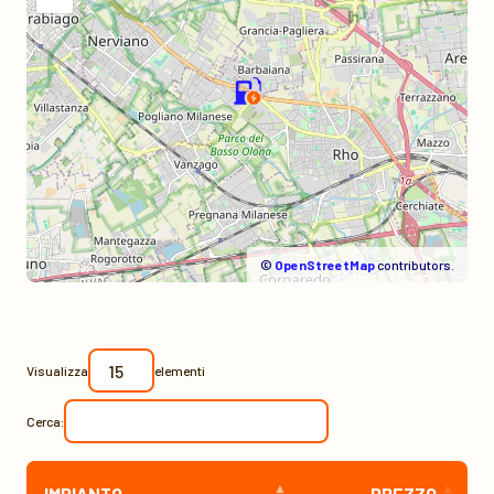
©
OpenStreetMap
contributors.
Visualizza
elementi
Cerca:
IMPIANTO
PREZZO