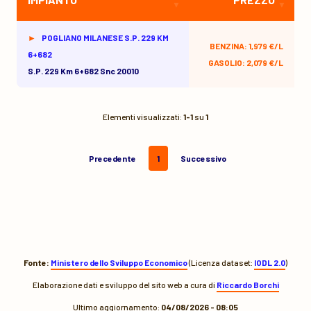
POGLIANO MILANESE S.P. 229 KM
BENZINA: 1,979 €/L
6+682
GASOLIO: 2,079 €/L
S.p. 229 Km 6+682 Snc 20010
Elementi visualizzati:
1-1
su
1
Precedente
1
Successivo
Fonte:
Ministero dello Sviluppo Economico
(Licenza dataset:
IODL 2.0
)
Elaborazione dati e sviluppo del sito web a cura di
Riccardo Borchi
Ultimo aggiornamento:
04/08/2026 - 08:05