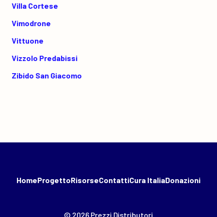
Villa Cortese
Vimodrone
Vittuone
Vizzolo Predabissi
Zibido San Giacomo
Home
Progetto
Risorse
Contatti
Cura Italia
Donazioni
© 2026 Prezzi Distributori