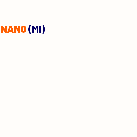
GNANO
(MI)