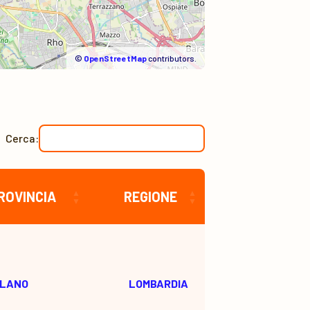
©
OpenStreetMap
contributors.
Cerca:
ROVINCIA
REGIONE
ILANO
LOMBARDIA