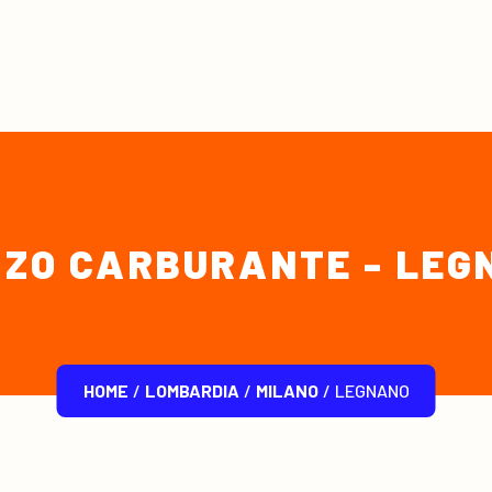
ZZO CARBURANTE - LEG
HOME
/
LOMBARDIA
/
MILANO
/
LEGNANO