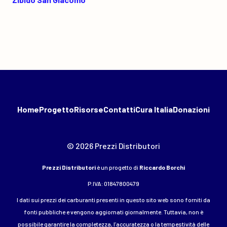
Home
Progetto
Risorse
Contatti
Cura Italia
Donazioni
© 2026 Prezzi Distributori
Prezzi Distributori
è un progetto di
Riccardo Borchi
P.IVA: 01847800479
I dati sui prezzi dei carburanti presenti in questo sito web sono forniti da
fonti pubbliche e vengono aggiornati giornalmente. Tuttavia, non è
possibile garantire la completezza, l’accuratezza o la tempestività delle