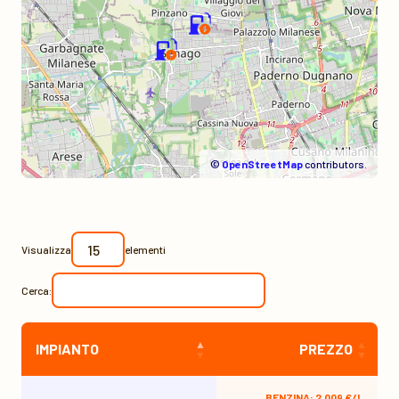
©
OpenStreetMap
contributors.
Visualizza
elementi
Cerca:
IMPIANTO
PREZZO
BENZINA: 2,009 €/L