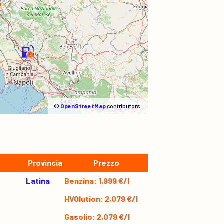
©
OpenStreetMap
contributors.
Provincia
Prezzo
Latina
Benzina: 1,999 €/l
HVOlution: 2,079 €/l
Gasolio: 2,079 €/l