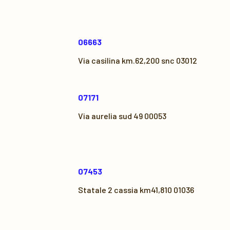
06663
Via casilina km.62,200 snc 03012
07171
Via aurelia sud 49 00053
07453
Statale 2 cassia km41,810 01036