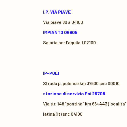
I.P. VIA PIAVE
Via piave 80 a 04100
IMPIANTO 06905
Salaria per l'aquila 1 02100
IP-POLI
Strada p. polense km 37500 snc 00010
stazione di servizio Eni 26708
Via s.r. 148 "pontina" km 66+443 (localita'
latina (lt) snc 04100