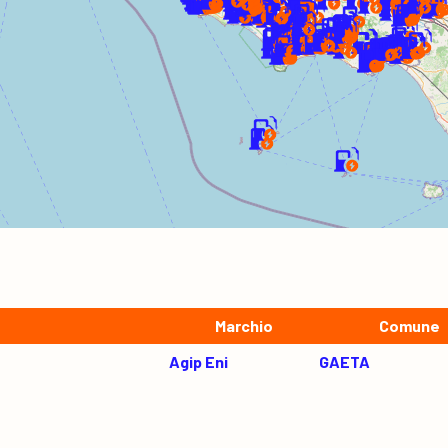
Marchio
Comune
Agip Eni
GAETA