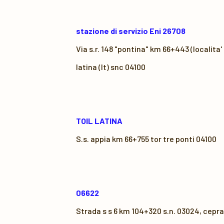
stazione di servizio Eni 26708
Via s.r. 148 "pontina" km 66+443 (localita'
latina (lt) snc 04100
TOIL LATINA
S.s. appia km 66+755 tor tre ponti 04100
06622
Strada s s 6 km 104+320 s.n. 03024, cepra