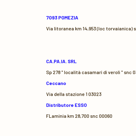
7093 POMEZIA
Via litoranea km 14,953 (loc torvaianica) 
CA.PA.IA. SRL
Sp 278 " località casamari di veroli " snc 
Ceccano
Via della stazione 1 03023
Distributore ESSO
FLaminia km 28,700 snc 00060