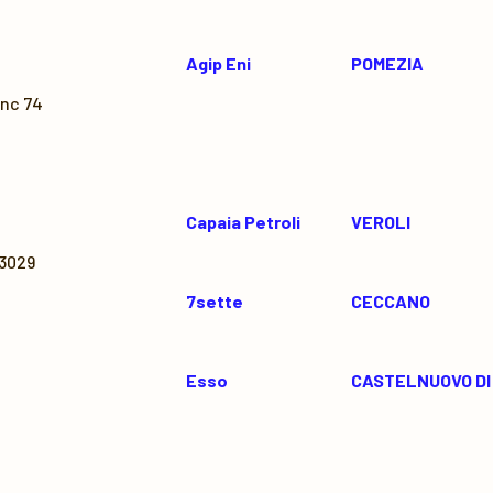
Agip Eni
POMEZIA
snc 74
Capaia Petroli
VEROLI
03029
7sette
CECCANO
Esso
CASTELNUOVO DI