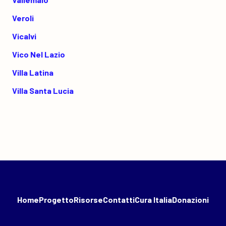
Veroli
Vicalvi
Vico Nel Lazio
Villa Latina
Villa Santa Lucia
Home
Progetto
Risorse
Contatti
Cura Italia
Donazioni