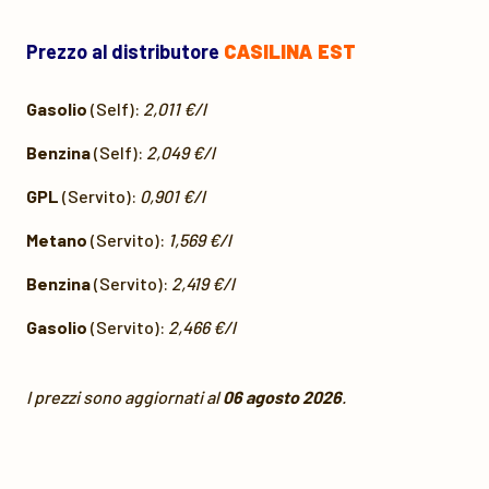
Prezzo al distributore
CASILINA EST
Gasolio
(Self):
2,011 €/l
Benzina
(Self):
2,049 €/l
GPL
(Servito):
0,901 €/l
Metano
(Servito):
1,569 €/l
Benzina
(Servito):
2,419 €/l
Gasolio
(Servito):
2,466 €/l
I prezzi sono aggiornati al
06 agosto 2026
.