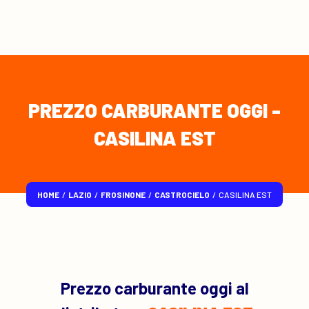
PREZZO CARBURANTE OGGI -
CASILINA EST
HOME
/
LAZIO
/
FROSINONE
/
CASTROCIELO
/
CASILINA EST
Prezzo carburante oggi al