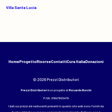
Villa Santa Lucia
Home
Progetto
Risorse
Contatti
Cura Italia
Donazioni
© 2026 Prezzi Distributori
Prezzi Distributori
è un progetto di
Riccardo Borchi
P.IVA: 01847800479
I dati sui prezzi dei carburanti presenti in questo sito web sono forniti da