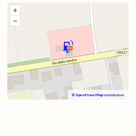
+
–
©
OpenStreetMap
contributors.