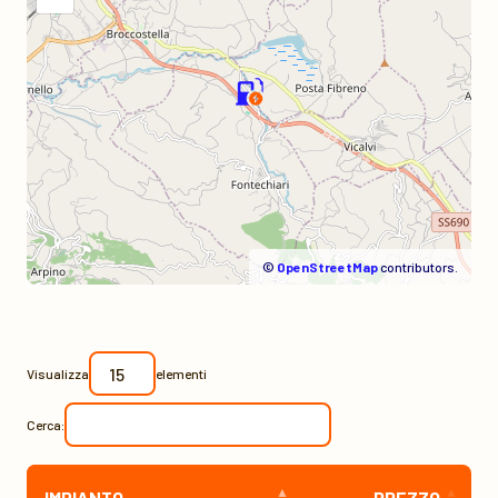
©
OpenStreetMap
contributors.
Visualizza
elementi
Cerca:
IMPIANTO
PREZZO