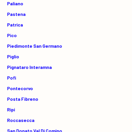
Paliano
Pastena
Patrica
Pico
Piedimonte San Germano
Piglio
Pignataro Interamna
Pofi
Pontecorvo
Posta Fibreno
Ripi
Roccasecca
San Donato Val Di Comino