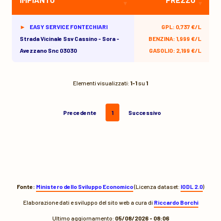
EASY SERVICE FONTECHIARI
GPL: 0,737 €/L
Strada Vicinale Ssv Cassino - Sora -
BENZINA: 1,999 €/L
Avezzano Snc 03030
GASOLIO: 2,199 €/L
Elementi visualizzati:
1-1
su
1
Precedente
1
Successivo
Fonte:
Ministero dello Sviluppo Economico
(Licenza dataset:
IODL 2.0
)
Elaborazione dati e sviluppo del sito web a cura di
Riccardo Borchi
Ultimo aggiornamento:
05/08/2026 - 08:06