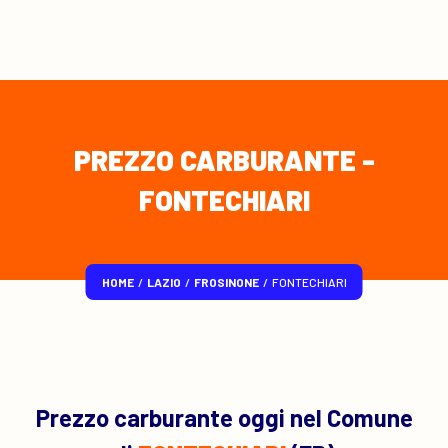
PREZZO CARBURANTE -
FONTECHIARI
HOME
/
LAZIO
/
FROSINONE
/
FONTECHIARI
Prezzo carburante oggi nel Comune