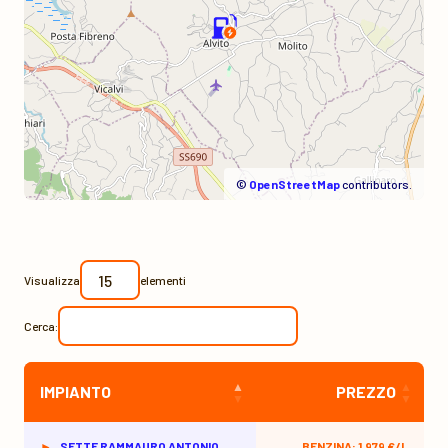
©
OpenStreetMap
contributors.
Visualizza
elementi
Cerca:
IMPIANTO
PREZZO
SETTE RAMMAURO ANTONIO
BENZINA: 1,979 €/L