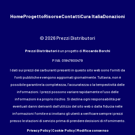
Home
Progetto
Risorse
Contatti
Cura Italia
Donazioni
© 2026 Prezzi Distributori
Prezzi Distributori
è un progetto di
Riccardo Borchi
P.IVA: 01847800479
I dati sui prezzi dei carburanti presenti in questo sito web sono forniti da
fonti pubbliche e vengono aggiornati giornalmente. Tuttavia, non è
possibile garantire la completezza, l’accuratezza o la tempestività delle
informazioni. I prezzi possono variare rapidamente e l’uso delle
informazioni è a proprio rischio. Si declina ogni responsabilità per
eventuali danni derivanti dall’utilizzo del sito web o dalla fiducia nelle
informazioni fornite e si invitano gli utenti a verificare sempre i prezzi
presso le stazioni di servizio prima di prendere decisioni di rifornimento.
Privacy Policy
|
Cookie Policy
|
Modifica consenso