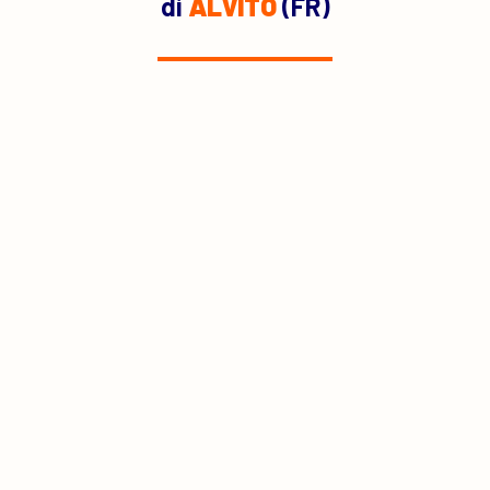
di
ALVITO
(FR)