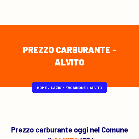
PREZZO CARBURANTE -
ALVITO
HOME
/
LAZIO
/
FROSINONE
/
ALVITO
Prezzo carburante oggi nel Comune