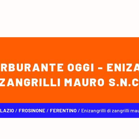
RBURANTE OGGI - ENIZA
ZANGRILLI MAURO S.N.
LAZIO
/
FROSINONE
/
FERENTINO
/
enizangrilli di zangrilli ma