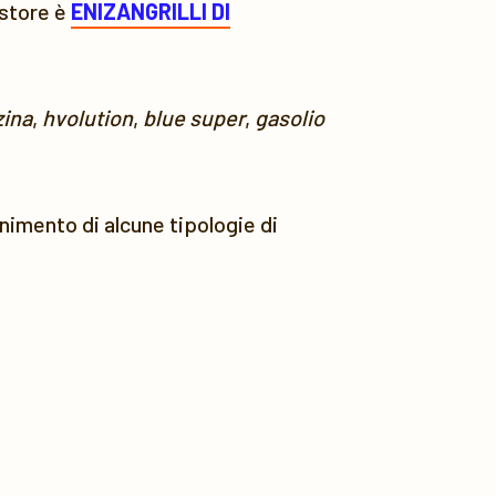
estore è
ENIZANGRILLI DI
ina
,
hvolution
,
blue super
,
gasolio
ornimento di alcune tipologie di