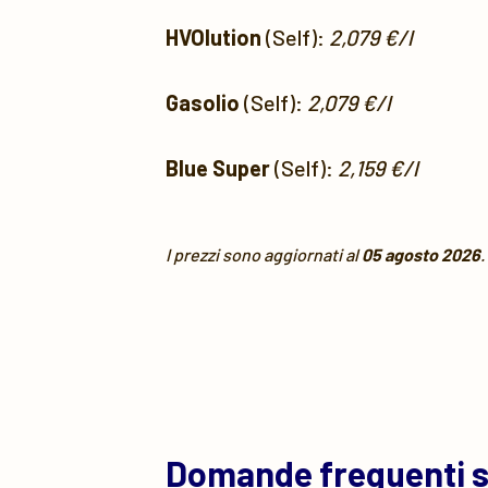
HVOlution
(Self):
2,079 €/l
Gasolio
(Self):
2,079 €/l
Blue Super
(Self):
2,159 €/l
I prezzi sono aggiornati al
05 agosto 2026
.
Domande frequenti 