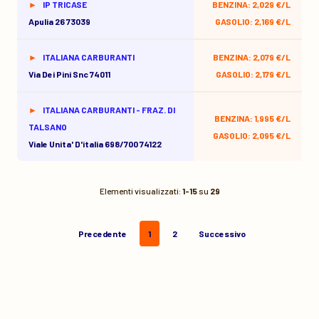
IP TRICASE
BENZINA: 2,029 €/L
Apulia 26 73039
GASOLIO: 2,169 €/L
ITALIANA CARBURANTI
BENZINA: 2,079 €/L
Via Dei Pini Snc 74011
GASOLIO: 2,179 €/L
ITALIANA CARBURANTI - FRAZ. DI
BENZINA: 1,995 €/L
TALSANO
GASOLIO: 2,095 €/L
Viale Unita' D'italia 698/700 74122
Elementi visualizzati:
1-15
su
29
Precedente
1
2
Successivo