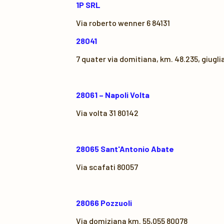
1P SRL
Via roberto wenner 6 84131
28041
7 quater via domitiana, km. 48.235, giugl
28061 – Napoli Volta
Via volta 31 80142
28065 Sant'Antonio Abate
Via scafati 80057
28066 Pozzuoli
Via domiziana km. 55,055 80078