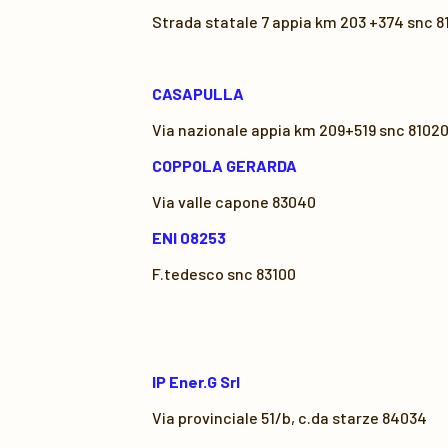
Strada statale 7 appia km 203 +374 snc 8
CASAPULLA
Via nazionale appia km 209+519 snc 8102
COPPOLA GERARDA
Via valle capone 83040
ENI 08253
F.tedesco snc 83100
IP Ener.G Srl
Via provinciale 51/b, c.da starze 84034