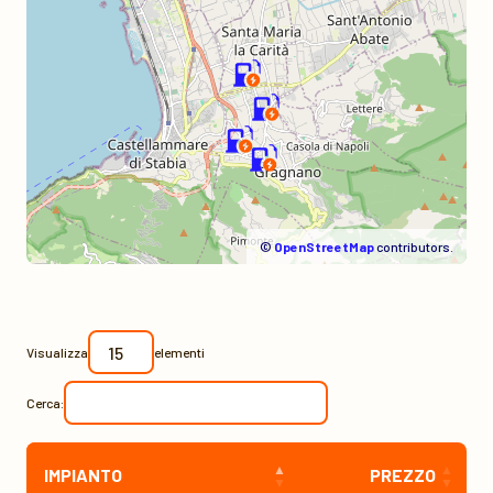
©
OpenStreetMap
contributors.
Visualizza
elementi
Cerca:
IMPIANTO
PREZZO