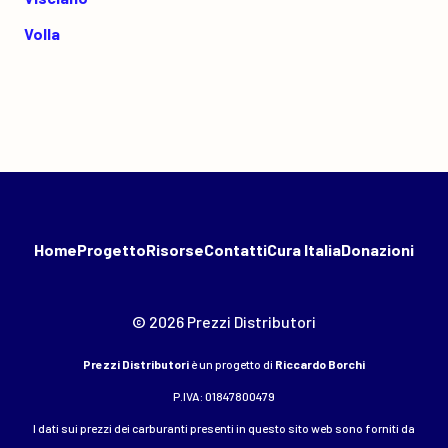
Volla
Home
Progetto
Risorse
Contatti
Cura Italia
Donazioni
© 2026 Prezzi Distributori
Prezzi Distributori
è un progetto di
Riccardo Borchi
P.IVA: 01847800479
I dati sui prezzi dei carburanti presenti in questo sito web sono forniti da