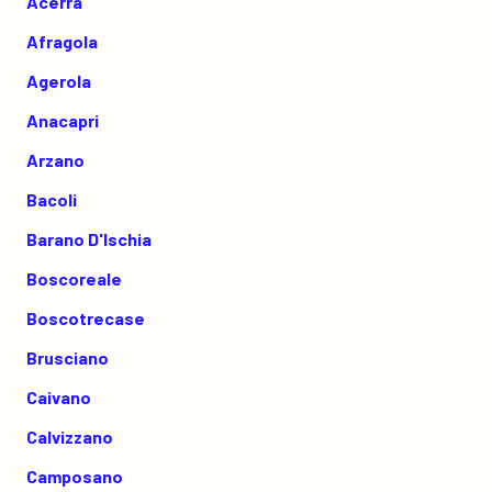
Acerra
Afragola
Agerola
Anacapri
Arzano
Bacoli
Barano D'Ischia
Boscoreale
Boscotrecase
Brusciano
Caivano
Calvizzano
Camposano