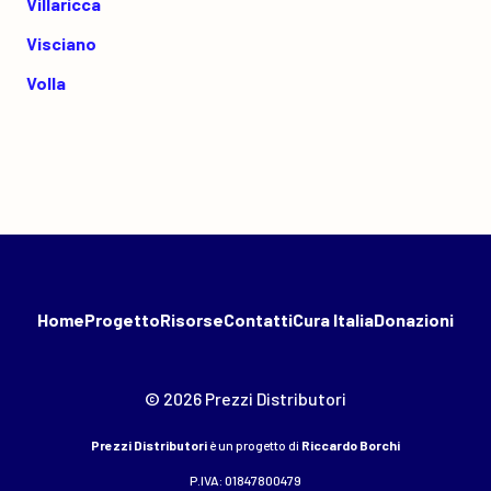
Villaricca
Visciano
Volla
Home
Progetto
Risorse
Contatti
Cura Italia
Donazioni
© 2026 Prezzi Distributori
Prezzi Distributori
è un progetto di
Riccardo Borchi
P.IVA: 01847800479