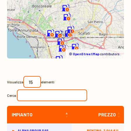
©
OpenStreetMap
contributors.
Visualizza
elementi
Cerca:
IMPIANTO
PREZZO
ALPHA GROUP SAS
BENZINA: 2,049 €/L