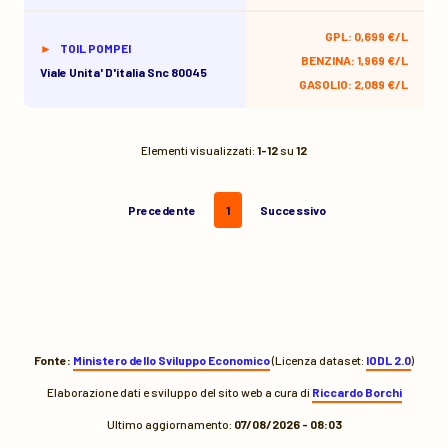
GPL: 0,699 €/L
TOIL POMPEI
BENZINA: 1,969 €/L
Viale Unita' D'italia Snc 80045
GASOLIO: 2,089 €/L
Elementi visualizzati:
1-12
su
12
Precedente
1
Successivo
Fonte:
Ministero dello Sviluppo Economico
(Licenza dataset:
IODL 2.0
)
Elaborazione dati e sviluppo del sito web a cura di
Riccardo Borchi
Ultimo aggiornamento:
07/08/2026 - 08:03