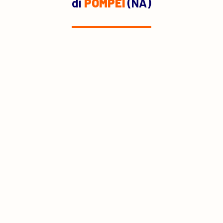
di
POMPEI
(NA)