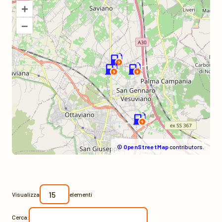
+
–
©
OpenStreetMap
contributors.
Visualizza
elementi
Cerca: