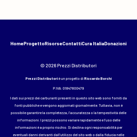
Home
Progetto
Risorse
Contatti
Cura Italia
Donazioni
© 2026 Prezzi Distributori
Prezzi Distributori
è un progetto di
Riccardo Borchi
P.IVA: 01847800479
I dati sui prezzi dei carburanti presenti in questo sito web sono forniti da
fonti pubbliche e vengono aggiornati giornalmente. Tuttavia, non è
possibile garantire la completezza, l’accuratezza o la tempestività delle
informazioni. I prezzi possono variare rapidamente e l’uso delle
informazioni è a proprio rischio. Si declina ogni responsabilità per
eventuali danni derivanti dall’utilizzo del sito web o dalla fiducia nelle