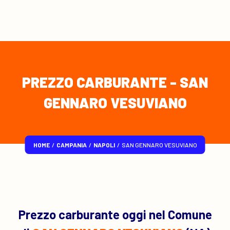
PREZZO CARBURANTE - SAN
GENNARO VESUVIANO
HOME
/
CAMPANIA
/
NAPOLI
/
SAN GENNARO VESUVIANO
Prezzo carburante oggi nel Comune