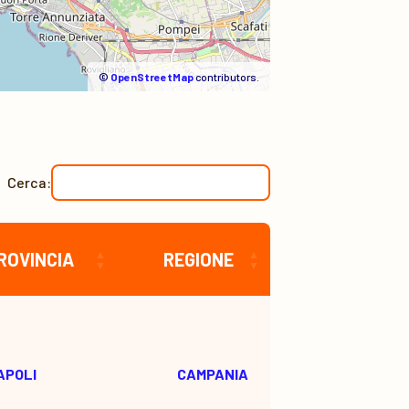
©
OpenStreetMap
contributors.
Cerca:
ROVINCIA
REGIONE
APOLI
CAMPANIA