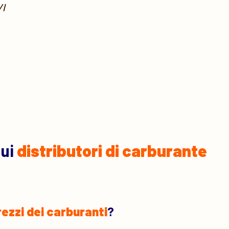
/l
sui
distributori di carburante
rezzi dei carburanti
?