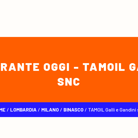
ANTE OGGI - TAMOIL G
SNC
ME
/
LOMBARDIA
/
MILANO
/
BINASCO
/
TAMOIL Galli e Gandini