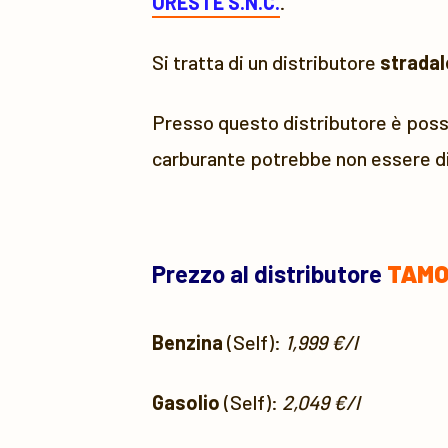
ORESTE S.N.C.
.
Si tratta di un distributore
stradal
Presso questo distributore è possi
carburante potrebbe non essere di
Prezzo al distributore
TAMOI
Benzina
(Self):
1,999 €/l
Gasolio
(Self):
2,049 €/l