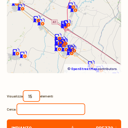
©
OpenStreetMap
contributors.
Visualizza
elementi
Cerca:
IMPIANTO
PREZZO