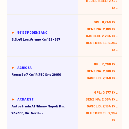
BLUE DIESEL: 2,399
€/L
GPL: 0,749 €/L
BENZINA: 2,189 €/L
56193 PODENZANO
GASOLIO: 2,264 €/L
S.s.45 Loc.verano Km 129+687
BLUE DIESEL: 2,364
€/L
GPL: 0,798 €/L
AGRICEA
BENZINA: 2,018 €/L
Roma Sp 7 Km 14.750 Snc 29010
GASOLIO: 2,148 €/L
GPL: 0,877 €/L
ARDA EST
BENZINA: 2,084 €/L
Autostrada A1 Milano-Napoli, Km.
GASOLIO: 2,154 €/L
73+300, Dir. Nord - -
BLUE DIESEL: 2,254
€/L