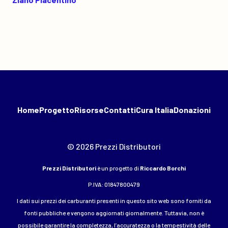
Home
Progetto
Risorse
Contatti
Cura Italia
Donazioni
© 2026 Prezzi Distributori
Prezzi Distributori
è un progetto di
Riccardo Borchi
P.IVA: 01847800479
I dati sui prezzi dei carburanti presenti in questo sito web sono forniti da
fonti pubbliche e vengono aggiornati giornalmente. Tuttavia, non è
possibile garantire la completezza, l’accuratezza o la tempestività delle