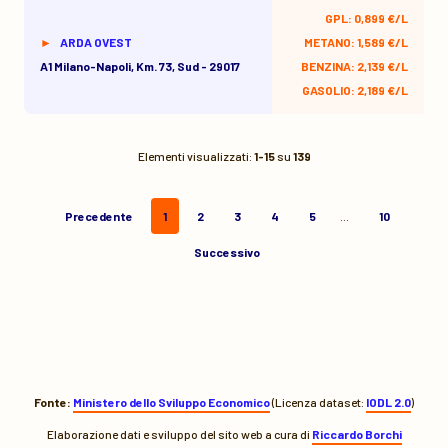
GPL: 0,899 €/L
ARDA OVEST
METANO: 1,589 €/L
A1 Milano-Napoli, Km. 73, Sud - 29017
BENZINA: 2,139 €/L
GASOLIO: 2,189 €/L
Elementi visualizzati:
1-15
su
139
Precedente
1
2
3
4
5
…
10
Successivo
Fonte:
Ministero dello Sviluppo Economico
(Licenza dataset:
IODL 2.0
)
Elaborazione dati e sviluppo del sito web a cura di
Riccardo Borchi