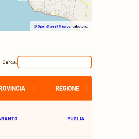
©
OpenStreetMap
contributors.
Cerca:
ROVINCIA
REGIONE
ARANTO
PUGLIA