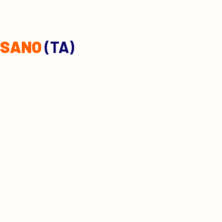
LSANO
(TA)