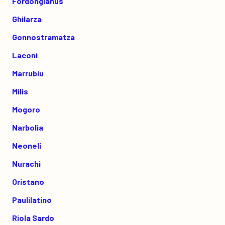
Fordongianus
Ghilarza
Gonnostramatza
Laconi
Marrubiu
Milis
Mogoro
Narbolia
Neoneli
Nurachi
Oristano
Paulilatino
Riola Sardo