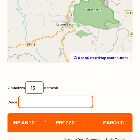
©
OpenStreetMap
contributors.
Visualizza
elementi
Cerca:
IMPIANTO
PREZZO
MARCHIO
Nessun Dato Disponibile Nella Tabella