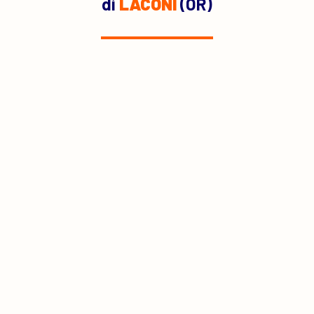
di
LACONI
(OR)