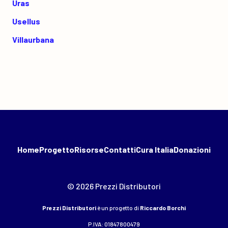
Uras
Usellus
Villaurbana
Home
Progetto
Risorse
Contatti
Cura Italia
Donazioni
© 2026 Prezzi Distributori
Prezzi Distributori
è un progetto di
Riccardo Borchi
P.IVA: 01847800479