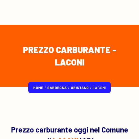
PREZZO CARBURANTE -
LACONI
HOME
/
SARDEGNA
/
ORISTANO
/
LACONI
Prezzo carburante oggi nel Comune