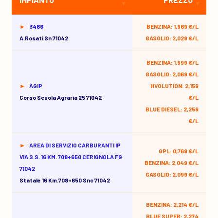
3466
BENZINA: 1,969 €/L
A.rosati Sn 71042
GASOLIO: 2,029 €/L
BENZINA: 1,999 €/L
GASOLIO: 2,069 €/L
AGIP
HVOLUTION: 2,159
Corso Scuola Agraria 25 71042
€/L
BLUE DIESEL: 2,259
€/L
AREA DI SERVIZIO CARBURANTI IP
GPL: 0,769 €/L
VIA S.S. 16 KM. 708+650 CERIGNOLA FG
BENZINA: 2,049 €/L
71042
GASOLIO: 2,099 €/L
Statale 16 Km.708+650 Snc 71042
BENZINA: 2,214 €/L
BLUE SUPER: 2,274