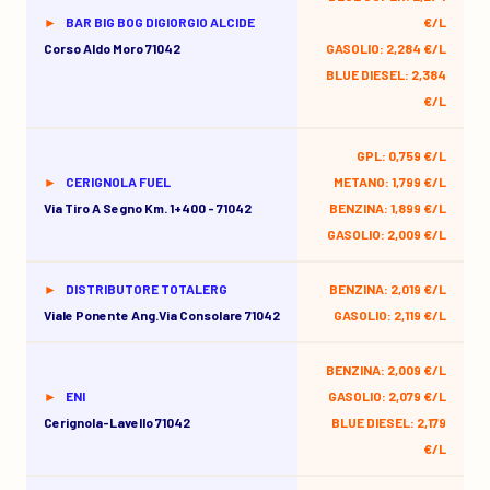
BAR BIG BOG DIGIORGIO ALCIDE
€/L
Corso Aldo Moro 71042
GASOLIO: 2,284 €/L
BLUE DIESEL: 2,384
€/L
GPL: 0,759 €/L
CERIGNOLA FUEL
METANO: 1,799 €/L
Via Tiro A Segno Km. 1+400 - 71042
BENZINA: 1,899 €/L
GASOLIO: 2,009 €/L
DISTRIBUTORE TOTALERG
BENZINA: 2,019 €/L
Viale Ponente Ang.via Consolare 71042
GASOLIO: 2,119 €/L
BENZINA: 2,009 €/L
ENI
GASOLIO: 2,079 €/L
Cerignola-Lavello 71042
BLUE DIESEL: 2,179
€/L