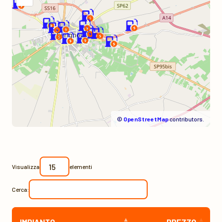
©
OpenStreetMap
contributors.
Visualizza
elementi
Cerca:
IMPIANTO
PREZZO