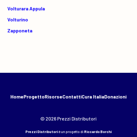
Volturara Appula
Volturino
Zapponeta
Home
Progetto
Risorse
Contatti
Cura Italia
Donazioni
© 2026 Prezzi Distributori
Prezzi Distributori
è un progetto di
Riccardo Borchi