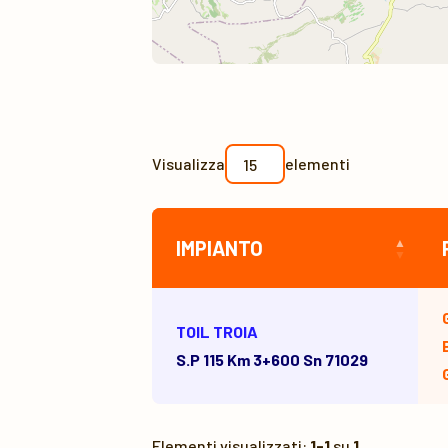
Visualizza
elementi
IMPIANTO
TOIL TROIA
S.p 115 Km 3+600 Sn 71029
Elementi visualizzati:
1-1
su
1