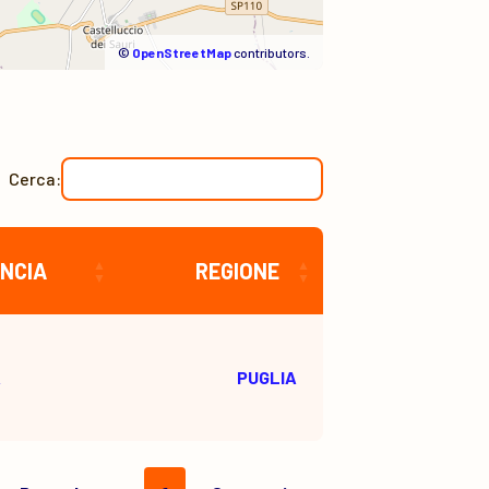
©
OpenStreetMap
contributors.
Cerca:
NCIA
REGIONE
A
PUGLIA