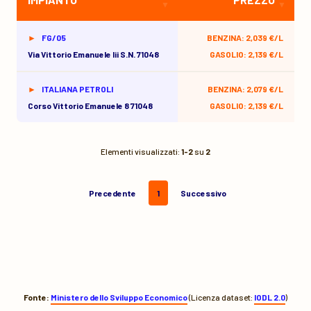
FG/05
BENZINA: 2,039 €/L
Via Vittorio Emanuele Iii S.n. 71048
GASOLIO: 2,139 €/L
ITALIANA PETROLI
BENZINA: 2,079 €/L
Corso Vittorio Emanuele 8 71048
GASOLIO: 2,139 €/L
Elementi visualizzati:
1-2
su
2
Precedente
1
Successivo
Fonte:
Ministero dello Sviluppo Economico
(Licenza dataset:
IODL 2.0
)