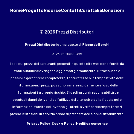
Home
Progetto
Risorse
Contatti
Cura Italia
Donazioni
© 2026 Prezzi Distributori
Prezzi Distributori
è un progetto di
Riccardo Borchi
P.IVA: 01847800479
I dati sui prezzi dei carburanti presenti in questo sito web sono forniti da
fonti pubbliche e vengono aggiornati giornalmente. Tuttavia, non è
possibile garantire la completezza, l’accuratezza o la tempestività delle
informazioni. I prezzi possono variare rapidamente e l’uso delle
informazioni è a proprio rischio. Si declina ogni responsabilità per
eventuali danni derivanti dall’utilizzo del sito web o dalla fiducia nelle
informazioni fornite e si invitano gli utenti a verificare sempre i prezzi
presso le stazioni di servizio prima di prendere decisioni di rifornimento.
Privacy Policy
|
Cookie Policy
|
Modifica consenso