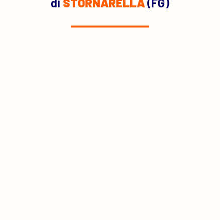
di
STORNARELLA
(FG)