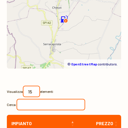
©
OpenStreetMap
contributors.
Visualizza
elementi
Cerca:
IMPIANTO
PREZZO