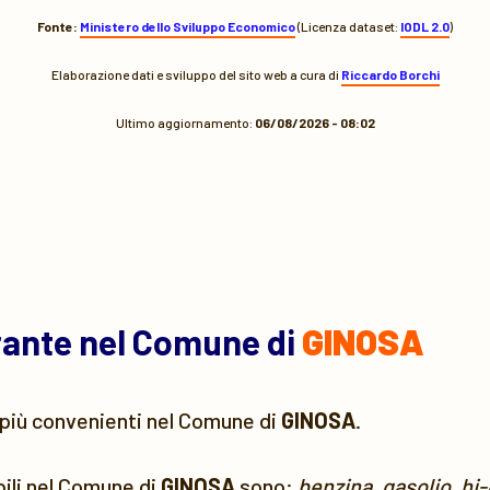
Fonte:
Ministero dello Sviluppo Economico
(Licenza dataset:
IODL 2.0
)
Elaborazione dati e sviluppo del sito web a cura di
Riccardo Borchi
Ultimo aggiornamento:
06/08/2026 - 08:02
urante nel Comune di
GINOSA
più convenienti nel Comune di
GINOSA
.
bili nel Comune di
GINOSA
sono:
benzina
,
gasolio
,
hi-