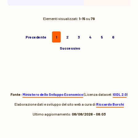
Elementi visualizzati:
1-15
su
79
Precedente
1
2
3
4
5
6
Successivo
Fonte:
Ministero dello Sviluppo Economico
(Licenza dataset:
IODL 2.0
)
Elaborazione dati e sviluppo del sito web a cura di
Riccardo Borchi
Ultimo aggiornamento:
08/08/2026 - 08:03