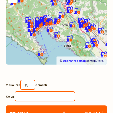
©
OpenStreetMap
contributors.
Visualizza
elementi
Cerca:
IMPIANTO
PREZZO