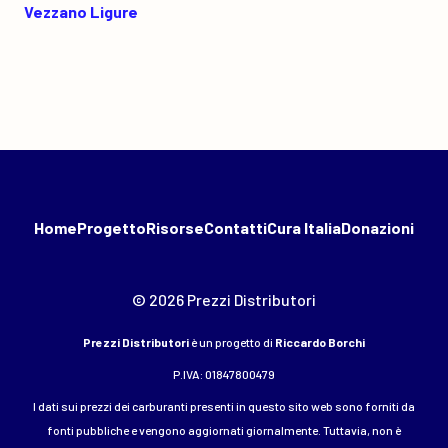
Vezzano Ligure
Home
Progetto
Risorse
Contatti
Cura Italia
Donazioni
© 2026 Prezzi Distributori
Prezzi Distributori
è un progetto di
Riccardo Borchi
P.IVA: 01847800479
I dati sui prezzi dei carburanti presenti in questo sito web sono forniti da
fonti pubbliche e vengono aggiornati giornalmente. Tuttavia, non è