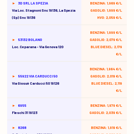
3D SRL LA SPEZIA
BENZINA: 1,969 €/L
Via Loc. Stagnoni Snc 19136, La Spezia
GASOLIO: 1,999 €/L
(sp) Snc 19136
HVO: 2,059 €/L
BENZINA: 1,999 €/L
53132 BOLANO
GASOLIO: 2,079 €/L
Loc. Ceparana - Via Genova 120
BLUE DIESEL: 2,179
€/L
BENZINA: 1,964 €/L
55922 VIA CARDUCCI 50
GASOLIO: 2,019 €/L
Via Giosuè Carducci 50 19126
BLUE DIESEL: 2,119
€/L
6955
BENZINA: 1,979 €/L
FIeschi 31 19123
GASOLIO: 2,039 €/L
8268
BENZINA: 1,919 €/L