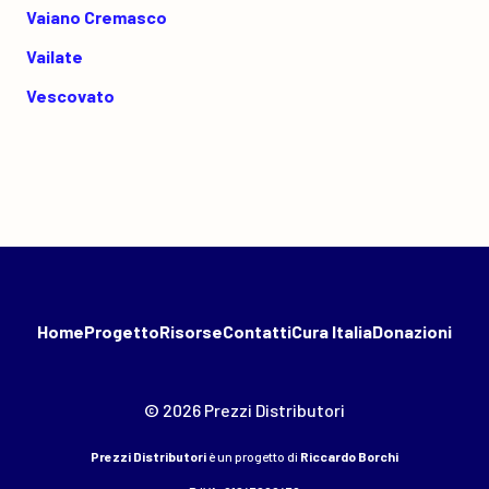
Vaiano Cremasco
Vailate
Vescovato
Home
Progetto
Risorse
Contatti
Cura Italia
Donazioni
© 2026 Prezzi Distributori
Prezzi Distributori
è un progetto di
Riccardo Borchi