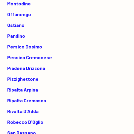
Montodine
Offanengo
Ostiano
Pandino
Persico Dosimo
Pessina Cremonese
Piadena Drizzona
Pizzighettone
Ripalta Arpina
Ripalta Cremasca
Rivolta D'Adda
Robecco D'Oglio
San Bassano