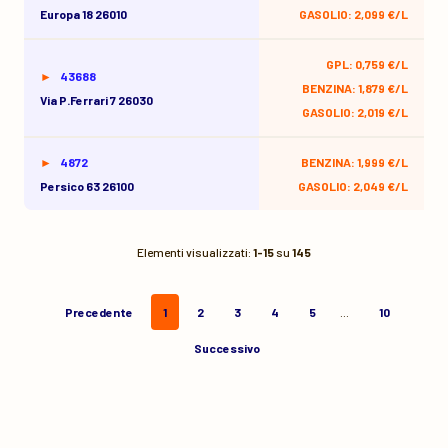
Europa 18 26010
GASOLIO: 2,099 €/L
GPL: 0,759 €/L
43688
BENZINA: 1,879 €/L
Via P.ferrari 7 26030
GASOLIO: 2,019 €/L
4872
BENZINA: 1,999 €/L
Persico 63 26100
GASOLIO: 2,049 €/L
Elementi visualizzati:
1-15
su
145
Precedente
1
2
3
4
5
…
10
Successivo