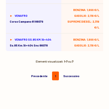
BENZINA: 1,999 €/L
VENAFRO
GASOLIO: 2,119 €/L
Corso Campano 81 86079
SUPREME DIESEL: 2,319
€/L
VENAFRO SS.85 KM.19+404
BENZINA: 1,999 €/L
Ss.85 Km.19+404 Snc 86078
GASOLIO: 2,119 €/L
Elementi visualizzati:
1-7
su
7
Precedente
1
Successivo