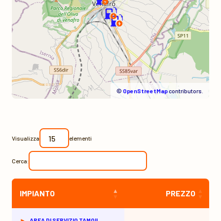
©
OpenStreetMap
contributors.
Visualizza
elementi
Cerca:
IMPIANTO
PREZZO
AREA DI SERVIZIO TAMOIL