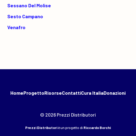
Sessano Del Molise
Sesto Campano
Venafro
Home
Progetto
Risorse
Contatti
Cura Italia
Donazioni
© 2026 Prezzi Distributori
Prezzi Distributori
è un progetto di
Riccardo Borchi