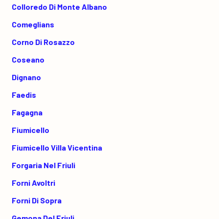
Colloredo Di Monte Albano
Comeglians
Corno Di Rosazzo
Coseano
Dignano
Faedis
Fagagna
Fiumicello
Fiumicello Villa Vicentina
Forgaria Nel Friuli
Forni Avoltri
Forni Di Sopra
Gemona Del Friuli