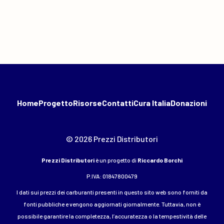
Home
Progetto
Risorse
Contatti
Cura Italia
Donazioni
© 2026 Prezzi Distributori
Prezzi Distributori
è un progetto di
Riccardo Borchi
P.IVA: 01847800479
I dati sui prezzi dei carburanti presenti in questo sito web sono forniti da
fonti pubbliche e vengono aggiornati giornalmente. Tuttavia, non è
possibile garantire la completezza, l’accuratezza o la tempestività delle