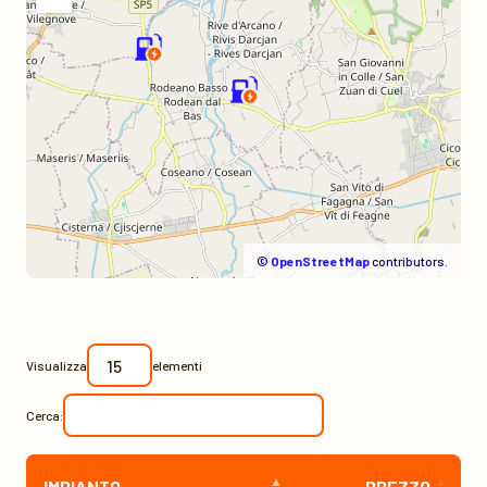
©
OpenStreetMap
contributors.
Visualizza
elementi
Cerca:
IMPIANTO
PREZZO