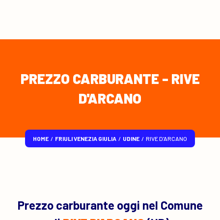
PREZZO CARBURANTE - RIVE
D'ARCANO
HOME
/
FRIULI VENEZIA GIULIA
/
UDINE
/
RIVE D'ARCANO
Prezzo carburante oggi nel Comune