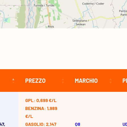
PREZZO
MARCHIO
P
GPL: 0,699 €/L
BENZINA: 1,989
€/L
47,
GASOLIO: 2,147
Q8
U