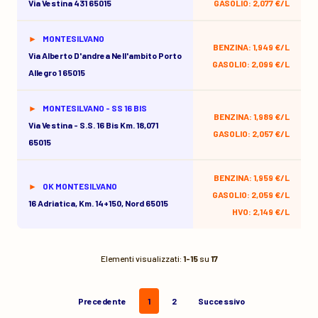
Via Vestina 431 65015
GASOLIO: 2,077 €/L
MONTESILVANO
BENZINA: 1,949 €/L
Via Alberto D'andrea Nell'ambito Porto
GASOLIO: 2,099 €/L
Allegro 1 65015
MONTESILVANO - SS 16 BIS
BENZINA: 1,989 €/L
Via Vestina - S.s. 16 Bis Km. 18,071
GASOLIO: 2,057 €/L
65015
BENZINA: 1,959 €/L
OK MONTESILVANO
GASOLIO: 2,059 €/L
16 Adriatica, Km. 14+150, Nord 65015
HVO: 2,149 €/L
Elementi visualizzati:
1-15
su
17
Precedente
1
2
Successivo