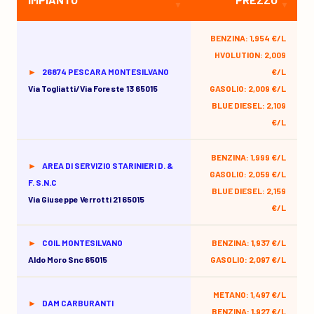
BENZINA: 1,954 €/L
HVOLUTION: 2,009
26874 PESCARA MONTESILVANO
€/L
Via Togliatti/via Foreste 13 65015
GASOLIO: 2,009 €/L
BLUE DIESEL: 2,109
€/L
BENZINA: 1,999 €/L
AREA DI SERVIZIO STARINIERI D. &
GASOLIO: 2,059 €/L
F. S.N.C
BLUE DIESEL: 2,159
Via Giuseppe Verrotti 21 65015
€/L
COIL MONTESILVANO
BENZINA: 1,937 €/L
Aldo Moro Snc 65015
GASOLIO: 2,097 €/L
METANO: 1,497 €/L
DAM CARBURANTI
BENZINA: 1,927 €/L