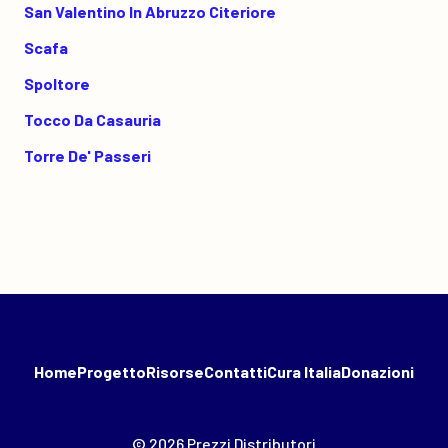
San Valentino In Abruzzo Citeriore
Scafa
Spoltore
Tocco Da Casauria
Torre De' Passeri
Home
Progetto
Risorse
Contatti
Cura Italia
Donazioni
© 2026 Prezzi Distributori