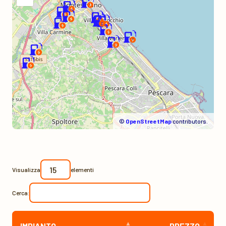
©
OpenStreetMap
contributors.
Visualizza
elementi
Cerca:
IMPIANTO
PREZZO