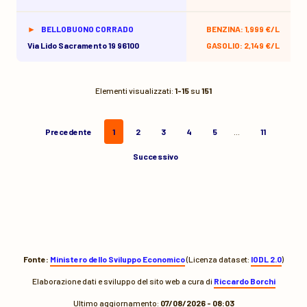
BELLOBUONO CORRADO
BENZINA: 1,999 €/L
Via Lido Sacramento 19 96100
GASOLIO: 2,149 €/L
Elementi visualizzati:
1-15
su
151
Precedente
1
2
3
4
5
…
11
Successivo
Fonte:
Ministero dello Sviluppo Economico
(Licenza dataset:
IODL 2.0
)
Elaborazione dati e sviluppo del sito web a cura di
Riccardo Borchi
Ultimo aggiornamento:
07/08/2026 - 08:03