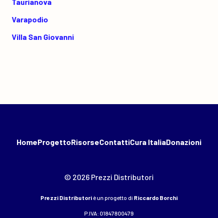
Taurianova
Varapodio
Villa San Giovanni
Home
Progetto
Risorse
Contatti
Cura Italia
Donazioni
© 2026 Prezzi Distributori
Prezzi Distributori
è un progetto di
Riccardo Borchi
P.IVA: 01847800479