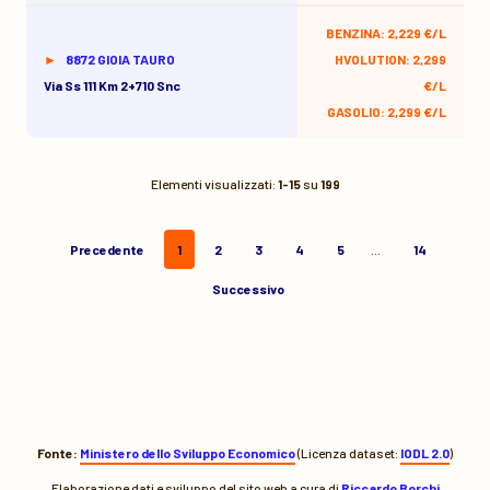
BENZINA: 2,229 €/L
8872 GIOIA TAURO
HVOLUTION: 2,299
Via Ss 111 Km 2+710 Snc
€/L
GASOLIO: 2,299 €/L
Elementi visualizzati:
1-15
su
199
Precedente
1
2
3
4
5
…
14
Successivo
Fonte:
Ministero dello Sviluppo Economico
(Licenza dataset:
IODL 2.0
)
Elaborazione dati e sviluppo del sito web a cura di
Riccardo Borchi