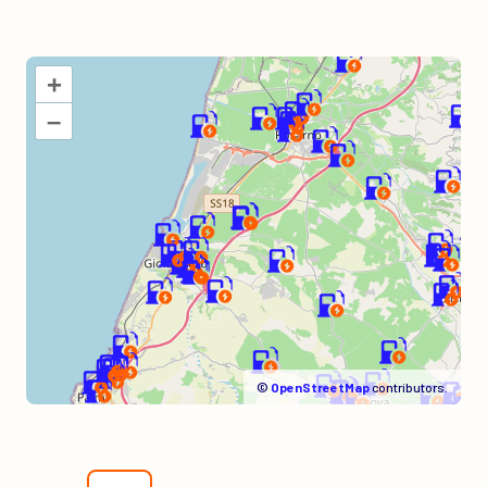
+
–
©
OpenStreetMap
contributors.