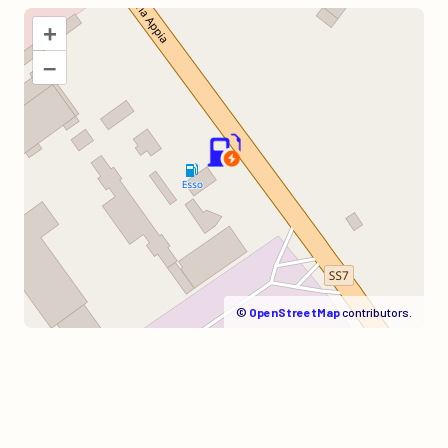
+
–
©
OpenStreetMap
contributors.