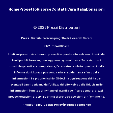
Home
Progetto
Risorse
Contatti
Cura Italia
Donazioni
© 2026 Prezzi Distributori
Prezzi Distributori
è un progetto di
Riccardo Borchi
P.IVA: 01847800479
I dati sui prezzi dei carburanti presenti in questo sito web sono forniti da
fonti pubbliche e vengono aggiornati giornalmente. Tuttavia, non è
possibile garantire la completezza, l’accuratezza o la tempestività delle
informazioni. I prezzi possono variare rapidamente e l’uso delle
informazioni è a proprio rischio. Si declina ogni responsabilità per
eventuali danni derivanti dall’utilizzo del sito web o dalla fiducia nelle
informazioni fornite e si invitano gli utenti a verificare sempre i prezzi
presso le stazioni di servizio prima di prendere decisioni di rifornimento.
Privacy Policy
|
Cookie Policy
|
Modifica consenso