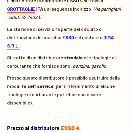
Il distributore di carburante
ESSO 4
si trova a
GROTTAGLIE
(
TA
), al seguente indirizzo:
Via partigiani
caduti 52 74023
.
La stazione di servizio fa parte del circuito di
distribuzione del marchio
ESSO
e il gestore è
DIMA
S.R.L.
.
Si tratta di un distributore
stradale
e le tipologie di
carburante che fornisce sono:
benzina
,
gasolio
.
Presso questo distributore è possibile usufruire della
modalità
self service
(per il rifornimento di alcune
tipologie di carburante potrebbe non essere
disponibile).
Prezzo al distributore
ESSO 4