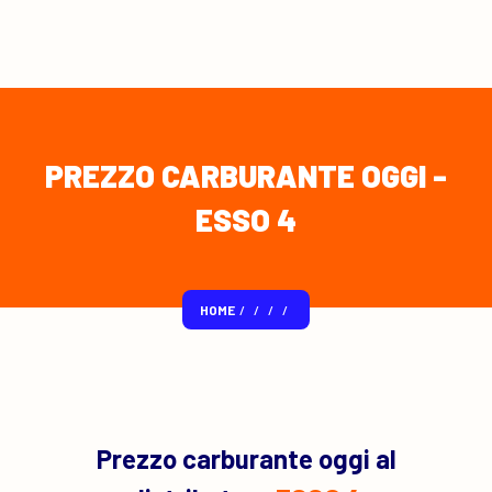
PREZZO CARBURANTE OGGI -
ESSO 4
HOME
/
/
/
/
Prezzo carburante oggi al