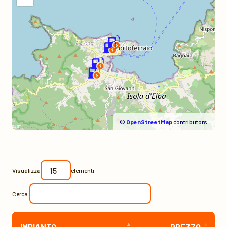
©
OpenStreetMap
contributors.
Visualizza
elementi
Cerca:
IMPIANTO
PREZZO