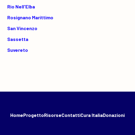
Rio Nell'Elba
Rosignano Marittimo
San Vincenzo
Sassetta
Suvereto
Home
Progetto
Risorse
Contatti
Cura Italia
Donazioni