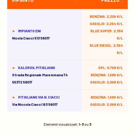
BENZINA: 2,209 €/L
GASOLIO: 2,294 €/L
IMPIANTO ENI
BLUE SUPER: 2,359
Nicola Ciacci 513 58017
€/L
BLUE DIESEL: 2,394
€/L
KALOROIL PITIGLIANO
GPL: 0,798 €/L
Strada Regionale Maremmana 74
BENZINA: 1,989 €/L
55372 58017
GASOLIO: 2,098 €/L
PITIGLIANO VIA N. CIACCI
BENZINA: 1,989 €/L
Via Niccola Ciacci 193 58017
GASOLIO: 2,098 €/L
Elementi visualizzati:
1-3
su
3