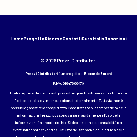
Home
Progetto
Risorse
Contatti
Cura Italia
Donazioni
© 2026 Prezzi Distributori
Prezzi Distributori
è un progetto di
Riccardo Borchi
P.IVA: 01847800479
I dati sui prezzi dei carburanti presenti in questo sito web sono forniti da
fonti pubbliche e vengono aggiornati giornalmente. Tuttavia, non è
possibile garantire la completezza, l’accuratezza o la tempestività delle
informazioni. I prezzi possono variare rapidamente e l’uso delle
informazioni è a proprio rischio. Si declina ogni responsabilità per
eventuali danni derivanti dall’utilizzo del sito web o dalla fiducia nelle