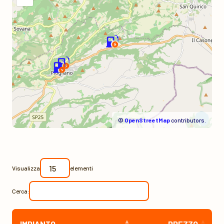
©
OpenStreetMap
contributors.
Visualizza
elementi
Cerca:
IMPIANTO
PREZZO