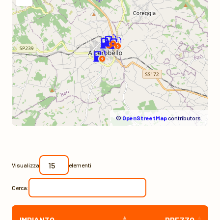
©
OpenStreetMap
contributors.
Visualizza
elementi
Cerca:
IMPIANTO
PREZZO