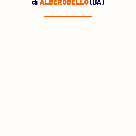
di
ALBEROBELLO
(BA)