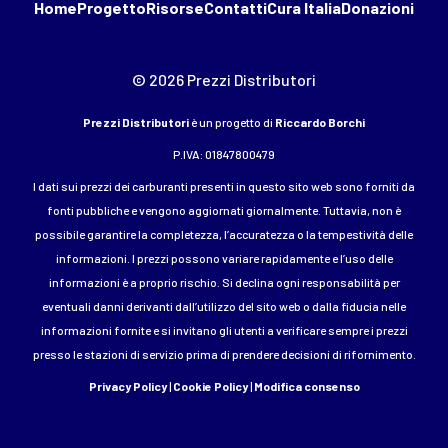
Home
Progetto
Risorse
Contatti
Cura Italia
Donazioni
© 2026 Prezzi Distributori
Prezzi Distributori
è un progetto di
Riccardo Borchi
P.IVA: 01847800479
I dati sui prezzi dei carburanti presenti in questo sito web sono forniti da
fonti pubbliche e vengono aggiornati giornalmente. Tuttavia, non è
possibile garantire la completezza, l’accuratezza o la tempestività delle
informazioni. I prezzi possono variare rapidamente e l’uso delle
informazioni è a proprio rischio. Si declina ogni responsabilità per
eventuali danni derivanti dall’utilizzo del sito web o dalla fiducia nelle
informazioni fornite e si invitano gli utenti a verificare sempre i prezzi
presso le stazioni di servizio prima di prendere decisioni di rifornimento.
Privacy Policy
|
Cookie Policy
|
Modifica consenso