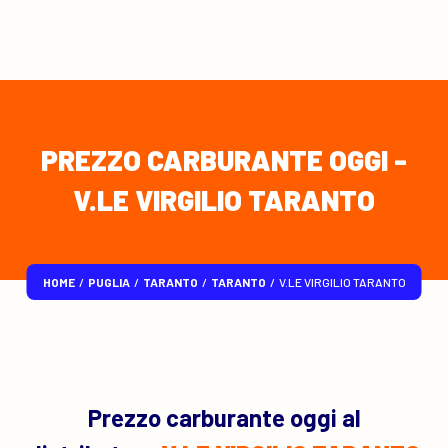
PREZZO CARBURANTE OGGI -
V.LE VIRGILIO TARANTO
HOME
/
PUGLIA
/
TARANTO
/
TARANTO
/
V.LE VIRGILIO TARANTO
Prezzo carburante oggi al