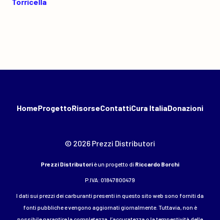
Torricella
Home
Progetto
Risorse
Contatti
Cura Italia
Donazioni
© 2026 Prezzi Distributori
Prezzi Distributori
è un progetto di
Riccardo Borchi
P.IVA: 01847800479
I dati sui prezzi dei carburanti presenti in questo sito web sono forniti da
fonti pubbliche e vengono aggiornati giornalmente. Tuttavia, non è
possibile garantire la completezza, l’accuratezza o la tempestività delle