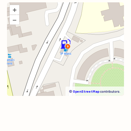
+
–
©
OpenStreetMap
contributors.