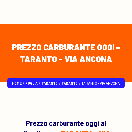
PREZZO CARBURANTE OGGI -
TARANTO - VIA ANCONA
HOME
/
PUGLIA
/
TARANTO
/
TARANTO
/
TARANTO - VIA ANCONA
Prezzo carburante oggi al