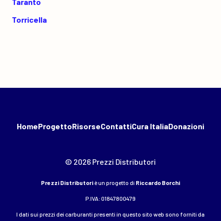
Taranto
Torricella
Home
Progetto
Risorse
Contatti
Cura Italia
Donazioni
© 2026 Prezzi Distributori
Prezzi Distributori
è un progetto di
Riccardo Borchi
P.IVA: 01847800479
I dati sui prezzi dei carburanti presenti in questo sito web sono forniti da